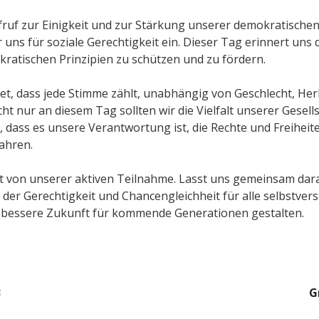
ufruf zur Einigkeit und zur Stärkung unserer demokratische
 uns für soziale Gerechtigkeit ein. Dieser Tag erinnert uns 
kratischen Prinzipien zu schützen und zu fördern.
t, dass jede Stimme zählt, unabhängig von Geschlecht, Her
cht nur an diesem Tag sollten wir die Vielfalt unserer Gesell
 dass es unsere Verantwortung ist, die Rechte und Freiheite
ahren.
t von unserer aktiven Teilnahme. Lasst uns gemeinsam dara
n der Gerechtigkeit und Chancengleichheit für alle selbstvers
 bessere Zukunft für kommende Generationen gestalten.
s-
3
Vorheriger
G
Beitrag