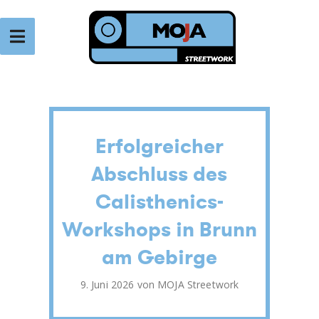
Zum
Inhalt
springen
VEREIN TENDER
Verein für Jugendarbeit
Erfolgreicher
Abschluss des
Calisthenics-
Workshops in Brunn
am Gebirge
Veröffentlicht
9. Juni 2026
von
MOJA Streetwork
am