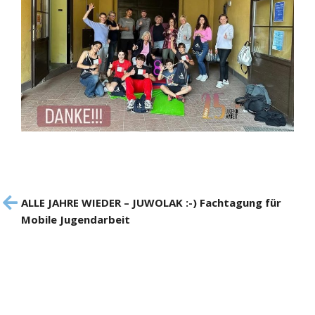
Beitrags-
ALLE JAHRE WIEDER – JUWOLAK :-) Fachtagung für
Navigation
Mobile Jugendarbeit
Vorheriger
Beitrag
Nächster
Beitrag