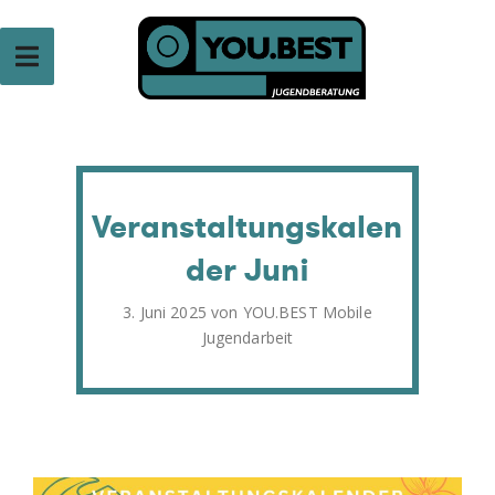
Zum
Inhalt
springen
VEREIN TENDER
Verein für Jugendarbeit
Veranstaltungskalen
der Juni
Veröffentlicht
3. Juni 2025
von
YOU.BEST Mobile
am
Jugendarbeit