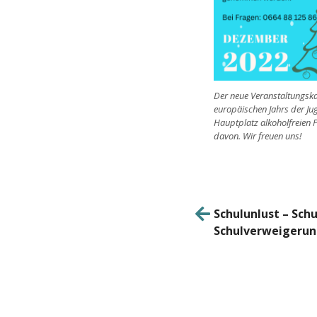
Der neue Veranstaltungskal
europäischen Jahrs der Ju
Hauptplatz alkoholfreien 
davon. Wir freuen uns!
Beitrag
Schulunlust – Sch
Schulverweigeru
Naviga