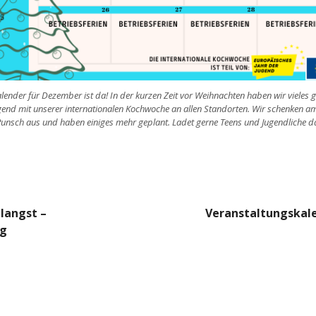
ender für Dezember ist da! In der kurzen Zeit vor Weihnachten haben wir vieles ge
gend mit unserer internationalen Kochwoche an allen Standorten. Wir schenken a
Punsch aus und haben einiges mehr geplant. Ladet gerne Teens und Jugendliche da
s-
ulangst –
Veranstaltungskale
ng
Vorheriger
tion
Beitrag