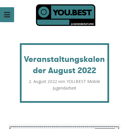
Zum
Inhalt
springen
VEREIN TENDER
Verein für Jugendarbeit
Veranstaltungskalen
der August 2022
Veröffentlicht
2. August 2022
von
YOU.BEST Mobile
am
Jugendarbeit