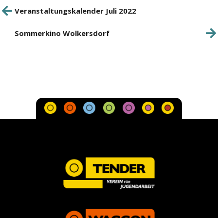
Beitrags-
Veranstaltungskalender Juli 2022
Vorheriger
Navigation
Beitrag
Sommerkino Wolkersdorf
Nächster
Beitrag