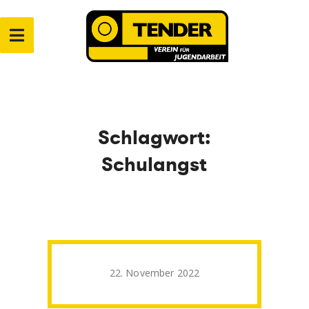
Zum
Inhalt
springen
VEREIN TENDER
Verein für Jugendarbeit
Schlagwort:
Schulangst
Veröffentlicht
22. November 2022
am